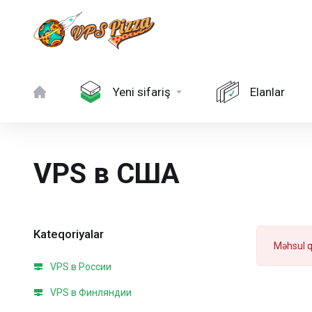
Yeni sifariş
Elanlar
VPS в США
Kateqoriyalar
Məhsul 
VPS в России
VPS в Финляндии