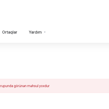
Ortaqlar
Yardım
qrupunda görünən məhsul yoxdur