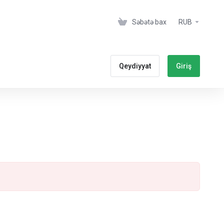
Səbətə bax
RUB
Qeydiyyat
Giriş