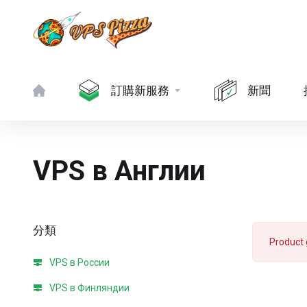
訂購新服務
新聞
VPS в Англии
分類
Product 
VPS в России
VPS в Финляндии