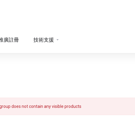
推廣註冊
技術支援
group does not contain any visible products