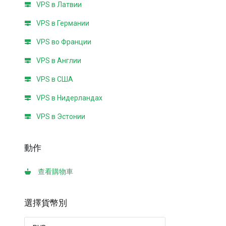
VPS в Латвии
VPS в Германии
VPS во Франции
VPS в Англии
VPS в США
VPS в Нидерландах
VPS в Эстонии
動作
查看購物車
選擇貨幣別