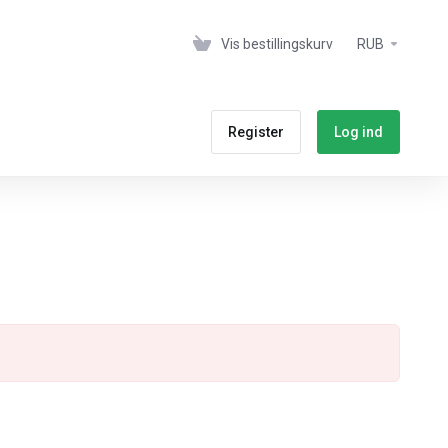
Vis bestillingskurv
RUB
Register
Log ind