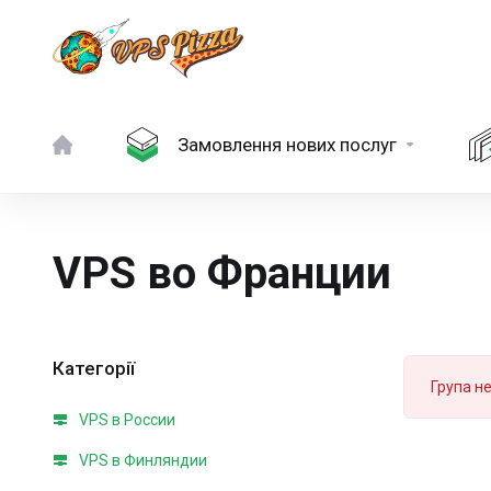
Замовлення нових послуг
VPS во Франции
Категорії
Група н
VPS в России
VPS в Финляндии