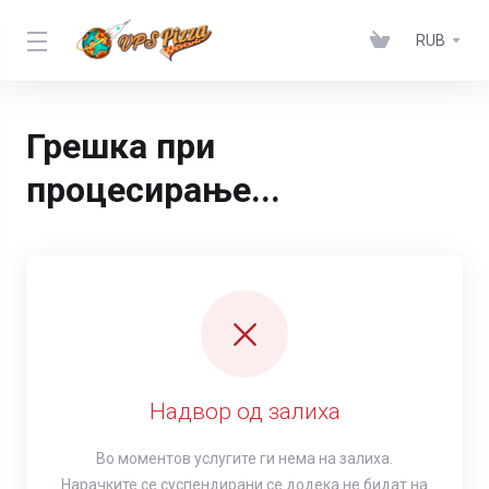
RUB
Грешка при
процесирање...
Надвор од залиха
Во моментов услугите ги нема на залиха.
Нарачките се суспендирани се додека не бидат на