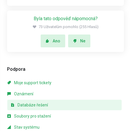
Byla tato odpověď nápomocná?
73 Uživatelům pomohlo (255 Hlasů)
Ano
Ne
Podpora
Moje support tickety
Oznámení
Databáze řešení
Soubory pro stažení
Stav systému