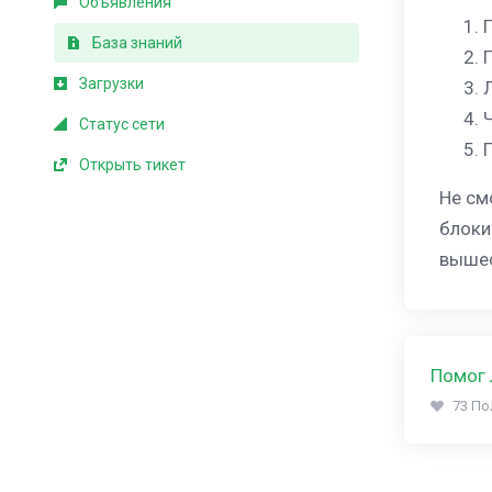
Объявления
База знаний
Загрузки
Статус сети
Открыть тикет
Не см
блоки
вышео
Помог 
73 По