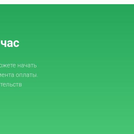
йчас
ожете начать
мента оплаты.
ятельств