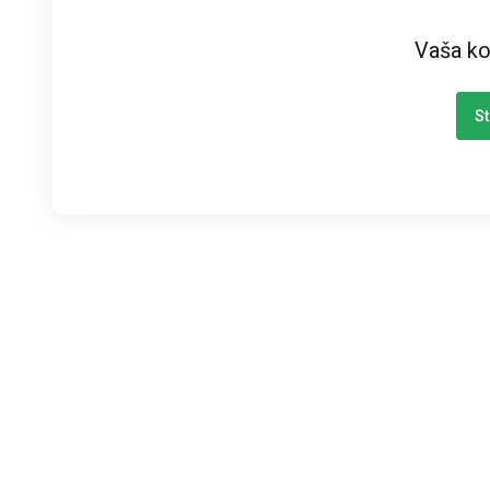
Vaša ko
St