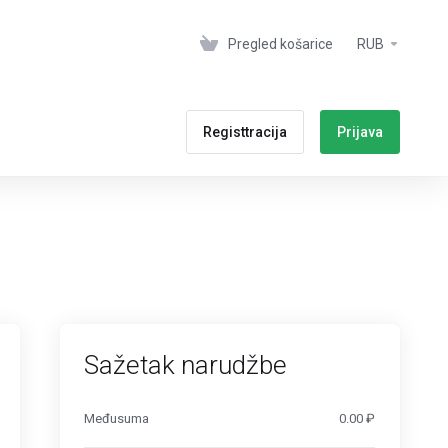
Pregled košarice
RUB
Registtracija
Prijava
Sažetak narudžbe
Međusuma
0.00 ₽