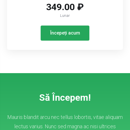
349.00 ₽
Lunar
Începeți acum
Să Începem!
Mauris blandit arcu nec tellus lobortis, vitae aliquam
lectus varius. Nunc sed magna ac nisi ultrices