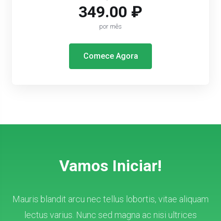
349.00 ₽
por mês
Comece Agora
Vamos Iniciar!
Mauris blandit arcu nec tellus lobortis, vitae aliquam
lectus varius. Nunc sed magna ac nisi ultrices